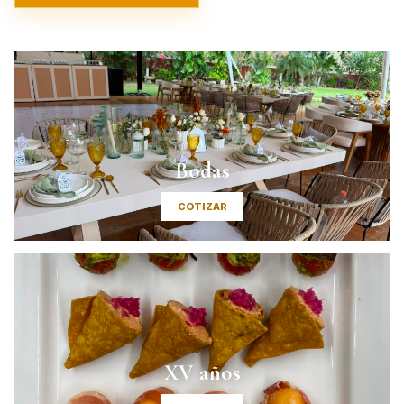
Bodas
COTIZAR
XV años